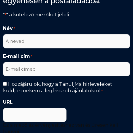
egyenesen a postaládádba.
tudunk
"
" a kötelező mezőket jelöli
*
neked
segíteni?
Név
*
Az
űrlap
E-mail cím
*
kitöltése
semmilyen
kötelezettséggel
nem
Hírlevél
jár!
Hozzájárulok, hogy a TanuljMa hírleveleket
küldjön nekem a legfrissebb ajánlatokról
*
*
"
URL
*
"
a
kötelező
Ez a mező az érvényesítéshez van és üresen kell
mezőket
hagyni.