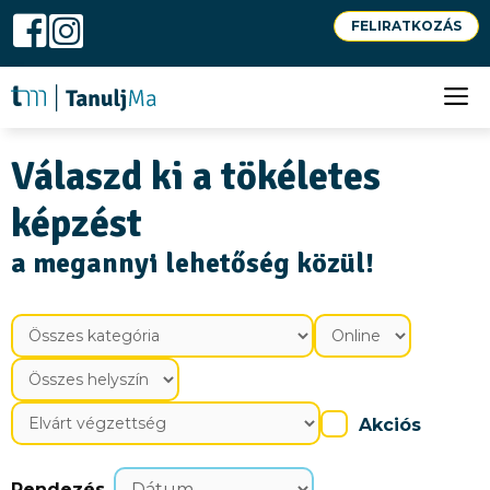
Kilépés
FELIRATKOZÁS
a
S
tartalomba
M
Válaszd ki a tökéletes
képzést
a megannyi lehetőség közül!
Akciós
Rendezés