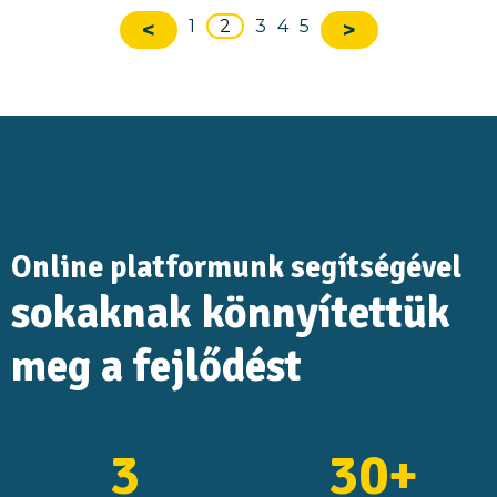
1
2
3
4
5
<
>
Online platformunk segítségével
sokaknak könnyítettük
meg a fejlődést
3
30+