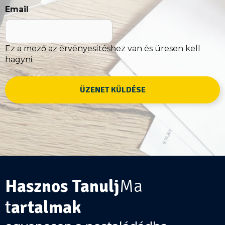
*
Email
Ez a mező az érvényesítéshez van és üresen kell
hagyni.
Beszéljünk
Hasznos Tanulj
Ma
róla!
t
artalmak
Miben