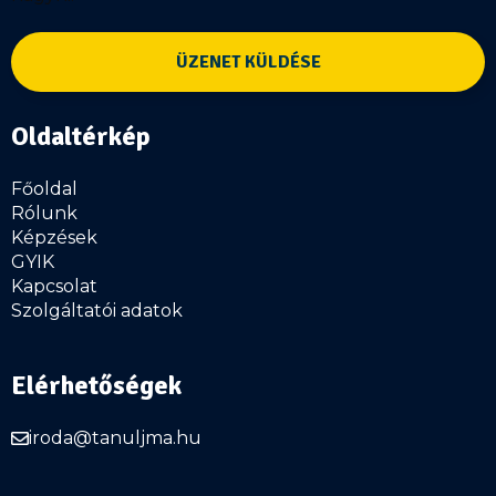
jelöli
Név
*
Oldaltérkép
Főoldal
Telefonszám
Rólunk
*
Képzések
GYIK
Kapcsolat
Szolgáltatói adatok
E-
mail
cím
Elérhetőségek
*
iroda@tanuljma.hu