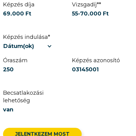
Képzés díja
Vizsgadíj**
69.000 Ft
55-70.000 Ft
Képzés indulása*
Dátum(ok)
Óraszám
Képzés azonosító
250
03145001
Becsatlakozási
lehetőség
van
JELENTKEZEM MOST