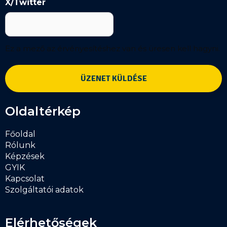
X/Twitter
Ez a mező az érvényesítéshez van és üresen kell hagyni.
Oldaltérkép
Főoldal
Rólunk
Képzések
GYIK
Kapcsolat
Szolgáltatói adatok
Elérhetőségek