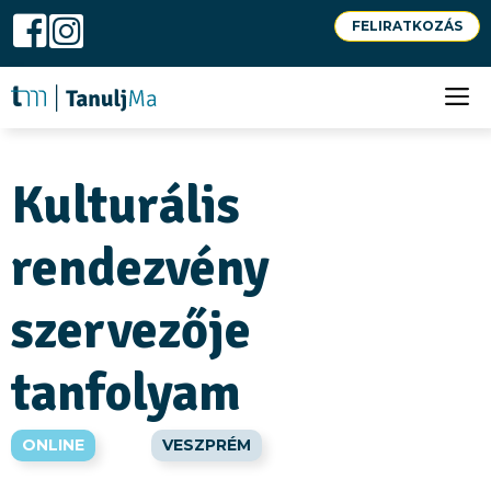
Kilépés
FELIRATKOZÁS
a
S
tartalomba
M
Kulturális
rendezvény
szervezője
tanfolyam
ONLINE
VESZPRÉM