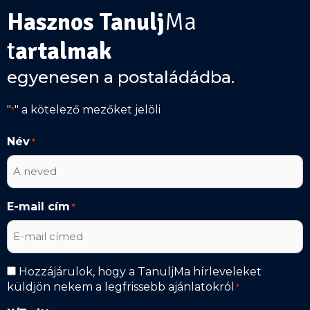
Hasznos Tanulj
Ma
t
artalmak
egyenesen a postaládádba.
"
" a kötelező mezőket jelöli
*
Név
*
E-mail cím
*
Hírlevél
Hozzájárulok, hogy a TanuljMa hírleveleket
küldjön nekem a legfrissebb ajánlatokról
*
*