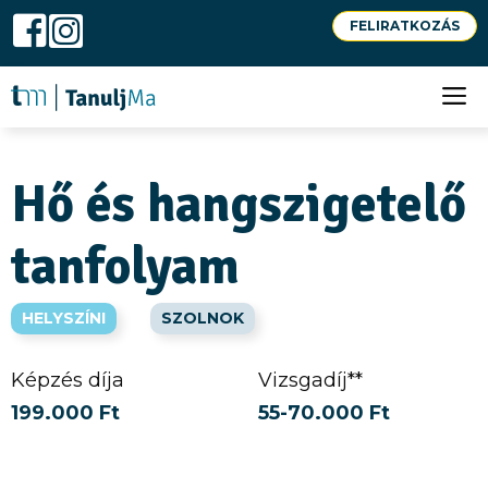
Kilépés
FELIRATKOZÁS
a
S
tartalomba
M
Hő és hangszigetelő
tanfolyam
HELYSZÍNI
SZOLNOK
Képzés díja
Vizsgadíj**
199.000 Ft
55-70.000 Ft