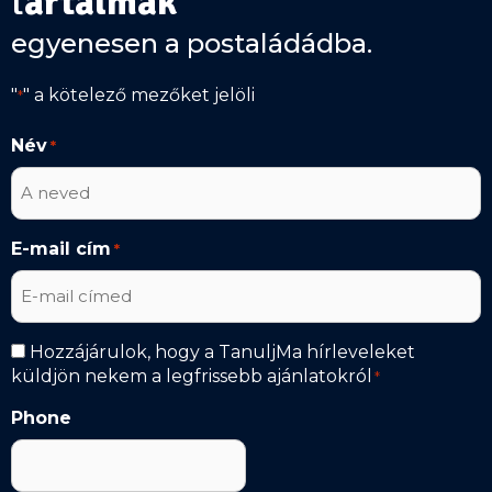
t
artalmak
egyenesen a postaládádba.
"
" a kötelező mezőket jelöli
*
Név
*
E-mail cím
*
Hírlevél
Hozzájárulok, hogy a TanuljMa hírleveleket
küldjön nekem a legfrissebb ajánlatokról
*
*
Phone