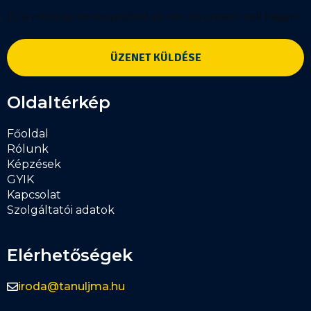
Ez a mező az érvényesítéshez van és üresen kell hagyni.
Oldaltérkép
Főoldal
Rólunk
Képzések
GYIK
Kapcsolat
Szolgáltatói adatok
Elérhetőségek
iroda@tanuljma.hu