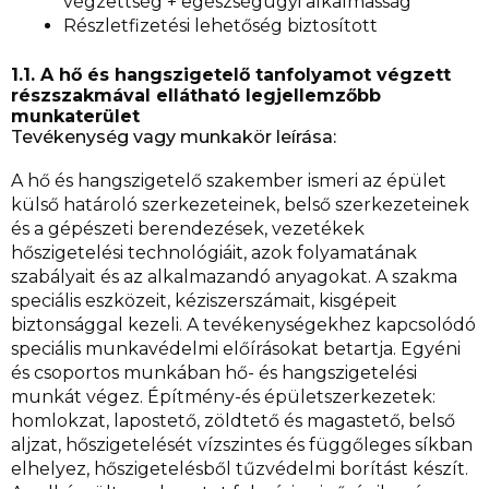
végzettség + egészségügyi alkalmasság
Részletfizetési lehetőség biztosított
1.1. A hő és hangszigetelő tanfolyamot végzett
részszakmával ellátható legjellemzőbb
munkaterület
Tevékenység vagy munkakör leírása:
A hő és hangszigetelő szakember ismeri az épület
külső határoló szerkezeteinek, belső szerkezeteinek
és a gépészeti berendezések, vezetékek
hőszigetelési technológiáit, azok folyamatának
szabályait és az alkalmazandó anyagokat. A szakma
speciális eszközeit, kéziszerszámait, kisgépeit
biztonsággal kezeli. A tevékenységekhez kapcsolódó
speciális munkavédelmi előírásokat betartja. Egyéni
és csoportos munkában hő- és hangszigetelési
munkát végez. Építmény-és épületszerkezetek:
homlokzat, lapostető, zöldtető és magastető, belső
aljzat, hőszigetelését vízszintes és függőleges síkban
elhelyez, hőszigetelésből tűzvédelmi borítást készít.