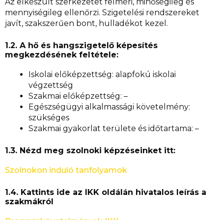
Az elkészült szerkezetet felméri, minőségileg és
mennyiségileg ellenőrzi. Szigetelési rendszereket
javít, szakszerűen bont, hulladékot kezel.
1.2. A hő és hangszigetelő képesítés
megkezdésének feltétele:
Iskolai előképzettség: alapfokú iskolai
végzettség
Szakmai előképzettség: –
Egészségügyi alkalmassági követelmény:
szükséges
Szakmai gyakorlat területe és időtartama: –
1.3. Nézd meg szolnoki képzéseinket itt:
Szolnokon induló tanfolyamok
1.4. Kattints ide az IKK oldálán hivatalos leírás a
szakmákról