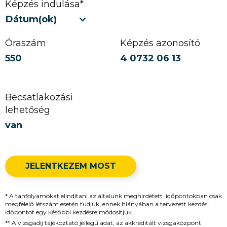
Képzés indulása*
Dátum(ok)
Óraszám
Képzés azonosító
550
4 0732 06 13
Becsatlakozási
lehetőség
van
JELENTKEZEM MOST
* A tanfolyamokat elindítani az általunk meghirdetett időpontokban csak
megfelelő létszám esetén tudjuk, ennek hiányában a tervezett kezdési
időpontot egy későbbi kezdésre módosítjuk.
** A vizsgadíj tájékoztató jellegű adat, az akkreditált vizsgaközpont