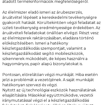
átadott termékinformációk megfelelőségéről.
Az élelmiszer eladó ismeri az árubeszerzés,
áruátvétel lépéseit a kereskedelmi tevékenységre
gyakorolt hatását. Körültekintően végzi feladatait az
üzleti tevékenység eredményessége érdekében. Az
áruátvételi feladatokat önállóan elvégzi. Részt vesz
az élelmiszerek raktározásában, eladásra történő
előkészítésében. Ismeri a hatékony
készletgazdálkodás szempontjait, valamint a
készletgazdálkodást segítő mobileszközök,
szkennerek működését, de képes használni a
hagyományos, papír alapú bizonylatokat is.
Pontosan, előrelátóan végzi munkáját. Hiba esetén
jelzi a problémát a vezetőjének. A saját munkáját
hatékonyan szervezi és végzi.
Nyitott az új technológiai eszközök használatának
elsajátítására. Másokkal együttműködve, vezetői
iránymutatással végzi el a készletgazdálkodási