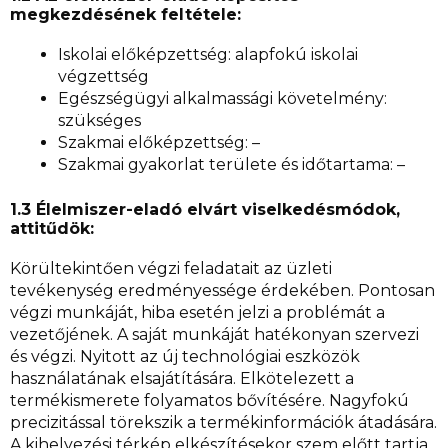
megkezdésének feltétele:
Iskolai előképzettség: alapfokú iskolai
végzettség
Egészségügyi alkalmassági követelmény:
szükséges
Szakmai előképzettség: –
Szakmai gyakorlat területe és időtartama: –
1.3 Élelmiszer-eladó elvárt viselkedésmódok,
attitűdök:
Körültekintően végzi feladatait az üzleti
tevékenység eredményessége érdekében. Pontosan
végzi munkáját, hiba esetén jelzi a problémát a
vezetőjének. A saját munkáját hatékonyan szervezi
és végzi. Nyitott az új technológiai eszközök
használatának elsajátítására. Elkötelezett a
termékismerete folyamatos bővítésére. Nagyfokú
precizitással törekszik a termékinformációk átadására.
A kihelyezési térkép elkészítésekor szem előtt tartja