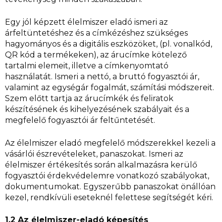
Egy jól képzett élelmiszer eladó ismeri az
árfeltüntetéshez és a címkézéshez szükséges
hagyományos és a digitális eszközöket, (pl. vonalkód,
QR kód a termékeken), az árucímke kötelező
tartalmi elemeit, illetve a címkenyomtató
használatát. Ismeri a nettó, a bruttó fogyasztói ár,
valamint az egységár fogalmát, számítási módszereit.
Szem előtt tartja az árucímkék és feliratok
készítésének és kihelyezésének szabályait és a
megfelelő fogyasztói ár feltűntetését.
Az élelmiszer eladó megfelelő módszerekkel kezeli a
vásárlói észrevételeket, panaszokat. Ismeri az
élelmiszer értékesítés során alkalmazásra kerülő
fogyasztói érdekvédelemre vonatkozó szabályokat,
dokumentumokat. Egyszerűbb panaszokat önállóan
kezel, rendkívüli eseteknél felettese segítségét kéri.
1.2 Az élelmiszer-eladó képesítés