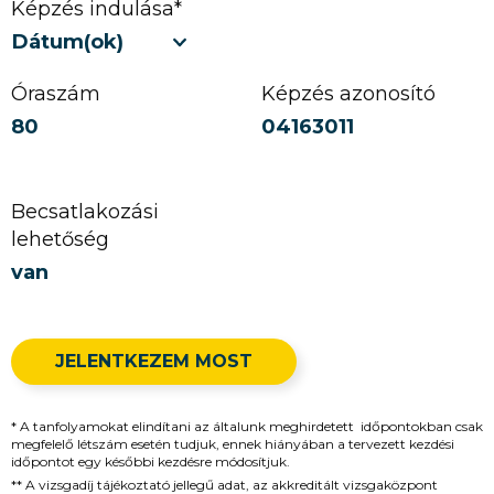
Képzés indulása*
Dátum(ok)
Óraszám
Képzés azonosító
80
04163011
Becsatlakozási
lehetőség
van
JELENTKEZEM MOST
* A tanfolyamokat elindítani az általunk meghirdetett időpontokban csak
megfelelő létszám esetén tudjuk, ennek hiányában a tervezett kezdési
időpontot egy későbbi kezdésre módosítjuk.
** A vizsgadíj tájékoztató jellegű adat, az akkreditált vizsgaközpont