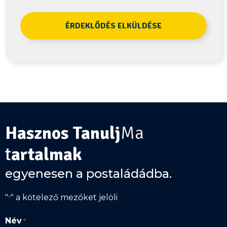
Hasznos Tanulj
Ma
t
artalmak
egyenesen a postaládádba.
"
" a kötelező mezőket jelöli
*
Név
*