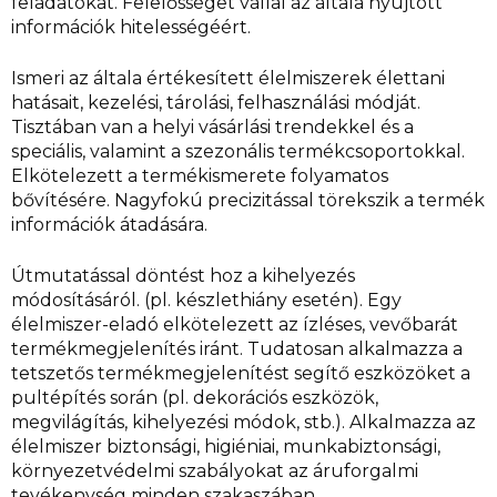
feladatokat. Felelősséget vállal az általa nyújtott
információk hitelességéért.
Ismeri az általa értékesített élelmiszerek élettani
hatásait, kezelési, tárolási, felhasználási módját.
Tisztában van a helyi vásárlási trendekkel és a
speciális, valamint a szezonális termékcsoportokkal.
Elkötelezett a termékismerete folyamatos
bővítésére. Nagyfokú precizitással törekszik a termék
információk átadására.
Útmutatással döntést hoz a kihelyezés
módosításáról. (pl. készlethiány esetén). Egy
élelmiszer-eladó elkötelezett az ízléses, vevőbarát
termékmegjelenítés iránt. Tudatosan alkalmazza a
tetszetős termékmegjelenítést segítő eszközöket a
pultépítés során (pl. dekorációs eszközök,
megvilágítás, kihelyezési módok, stb.). Alkalmazza az
élelmiszer biztonsági, higiéniai, munkabiztonsági,
környezetvédelmi szabályokat az áruforgalmi
tevékenység minden szakaszában.