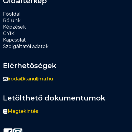
Oldaltérkép
Főoldal
Rólunk
Képzések
GYIK
Kapcsolat
Szolgáltatói adatok
Elérhetőségek
iroda@tanuljma.hu
Letölthető dokumentumok
Megtekintés