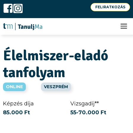
Kilépés
FELIRATKOZÁS
a
S
tartalomba
M
Élelmiszer-eladó
tanfolyam
ONLINE
VESZPRÉM
Képzés díja
Vizsgadíj**
85.000 Ft
55-70.000 Ft