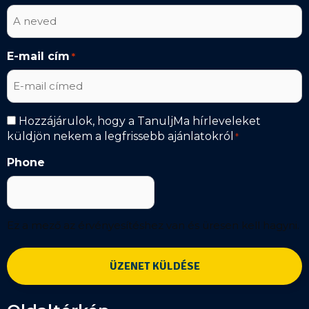
E-mail cím
*
Hírlevél
Hozzájárulok, hogy a TanuljMa hírleveleket
küldjön nekem a legfrissebb ajánlatokról
*
*
Phone
Ez a mező az érvényesítéshez van és üresen kell hagyni.