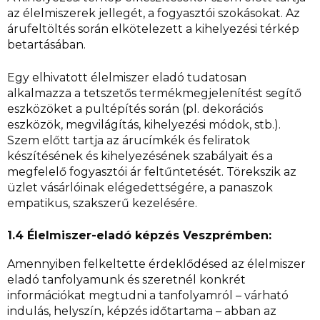
az élelmiszerek jellegét, a fogyasztói szokásokat. Az
árufeltöltés során elkötelezett a kihelyezési térkép
betartásában.
Egy elhivatott élelmiszer eladó tudatosan
alkalmazza a tetszetős termékmegjelenítést segítő
eszközöket a pultépítés során (pl. dekorációs
eszközök, megvilágítás, kihelyezési módok, stb.).
Szem előtt tartja az árucímkék és feliratok
készítésének és kihelyezésének szabályait és a
megfelelő fogyasztói ár feltűntetését. Törekszik az
üzlet vásárlóinak elégedettségére, a panaszok
empatikus, szakszerű kezelésére.
1.4 Élelmiszer-eladó képzés Veszprémben:
Amennyiben felkeltette érdeklődésed az élelmiszer
eladó tanfolyamunk és szeretnél konkrét
információkat megtudni a tanfolyamról – várható
indulás, helyszín, képzés időtartama – abban az